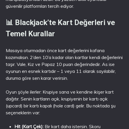
güvenilir platformları tercih ediyor.
📊 Blackjack’te Kart Değerleri ve
Temel Kurallar
Masaya oturmadan önce kart değerlerini kafana
kazımalısın. 2’den 10’a kadar olan kartlar kendi değerlerini
taşır. Vale, Kız ve Papaz 10 puan değerindedir. As ise
oyunun en esnek kartıdır – 1 veya 11 olarak sayılabilir,
duruma göre sen karar verirsin.
Oyun şöyle ilerler: Krupiye sana ve kendine ikişer kart
dağıtır. Senin kartların açık, krupiyenin bir kartı açık
(upcard) bir kartı kapalı (hole card) gelir. Bu noktada şu
seçeneklerin var:
Hit (Kart Çek):
Bir kart daha istersin. Skoru