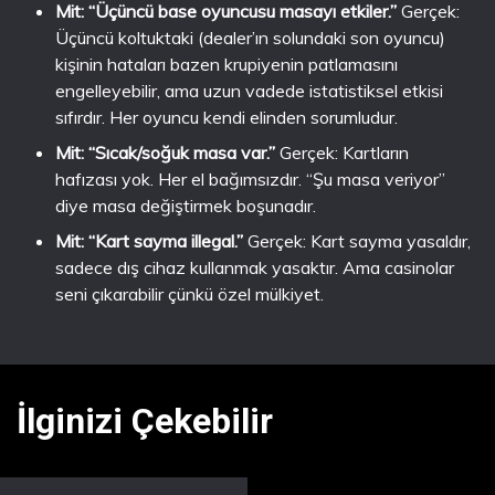
Mit: “Üçüncü base oyuncusu masayı etkiler.”
Gerçek:
Üçüncü koltuktaki (dealer’ın solundaki son oyuncu)
kişinin hataları bazen krupiyenin patlamasını
engelleyebilir, ama uzun vadede istatistiksel etkisi
sıfırdır. Her oyuncu kendi elinden sorumludur.
Mit: “Sıcak/soğuk masa var.”
Gerçek: Kartların
hafızası yok. Her el bağımsızdır. “Şu masa veriyor”
diye masa değiştirmek boşunadır.
Mit: “Kart sayma illegal.”
Gerçek: Kart sayma yasaldır,
sadece dış cihaz kullanmak yasaktır. Ama casinolar
seni çıkarabilir çünkü özel mülkiyet.
İlginizi Çekebilir