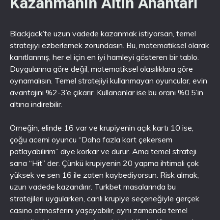
Kazanmanın Altın Anahtarı
Blackjack’te uzun vadede kazanmak istiyorsan, temel
stratejiyi ezberlemek zorundasın. Bu, matematiksel olarak
kanıtlanmış, her el için en iyi hamleyi gösteren bir tablo.
Duygularına göre değil, matematiksel olasılıklara göre
oynamalısın. Temel stratejiyi kullanmayan oyuncular, evin
avantajını %2-3’e çıkarır. Kullananlar ise bu oranı %0.5’in
altına indirebilir.
Örneğin, elinde 16 var ve krupiyenin açık kartı 10 ise,
çoğu acemi oyuncu “Daha fazla kart çekersem
patlayabilirim” diye korkar ve durur. Ama temel strateji
sana “Hit” der. Çünkü krupiyenin 20 yapma ihtimali çok
yüksek ve sen 16 ile zaten kaybediyorsun. Risk almak,
uzun vadede kazandırır.
Turkbet
masalarında bu
stratejileri uygularken, canlı krupiye seçeneğiyle gerçek
casino atmosferini yaşayabilir, aynı zamanda temel