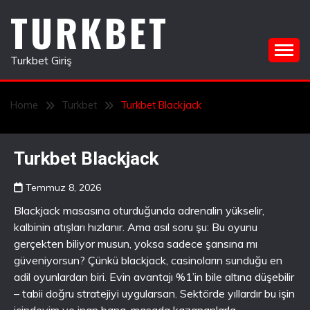
Skip
TURKBET
to
content
Turkbet Giriş
Home
Turkbet
Turkbet Blackjack
Turkbet Blackjack
Temmuz 8, 2026
Blackjack masasına oturduğunda adrenalin yükselir,
kalbinin atışları hızlanır. Ama asıl soru şu: Bu oyunu
gerçekten biliyor musun, yoksa sadece şansına mı
güveniyorsun? Çünkü blackjack, casinoların sunduğu en
adil oyunlardan biri. Evin avantajı %1’in bile altına düşebilir
– tabii doğru stratejiyi uygularsan. Sektörde yıllardır bu işin