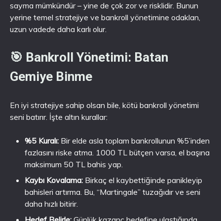
sayma mümkündür – yine de çok zor ve risklidir. Bunun
yerine temel stratejiye ve bankroll yönetimine odaklan,
uzun vadede daha karlı olur.
🎯 Bankroll Yönetimi: Batan
Gemiye Binme
En iyi stratejiye sahip olsan bile, kötü bankroll yönetimi
seni batırır. İşte altın kurallar:
%5 Kuralı:
Bir elde asla toplam bankrollunun %5’inden
fazlasını riske atma. 1000 TL bütçen varsa, el başına
maksimum 50 TL bahis yap.
Kaybı Kovalama:
Birkaç el kaybettiğinde panikleyip
bahisleri artırma. Bu, “Martingale” tuzağıdır ve seni
daha hızlı bitirir.
Hedef Belirle:
Günlük kazanç hedefine ulaştığında