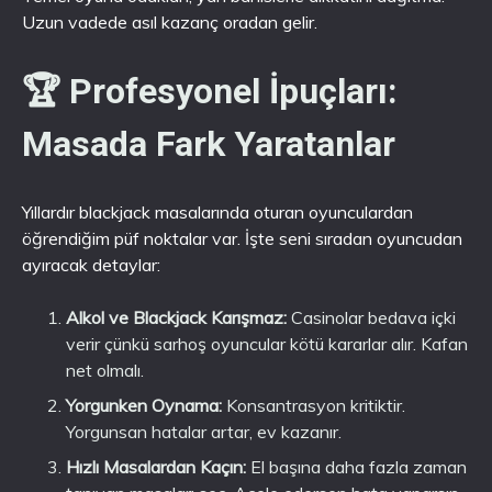
Uzun vadede asıl kazanç oradan gelir.
🏆 Profesyonel İpuçları:
Masada Fark Yaratanlar
Yıllardır blackjack masalarında oturan oyunculardan
öğrendiğim püf noktalar var. İşte seni sıradan oyuncudan
ayıracak detaylar:
Alkol ve Blackjack Karışmaz:
Casinolar bedava içki
verir çünkü sarhoş oyuncular kötü kararlar alır. Kafan
net olmalı.
Yorgunken Oynama:
Konsantrasyon kritiktir.
Yorgunsan hatalar artar, ev kazanır.
Hızlı Masalardan Kaçın:
El başına daha fazla zaman