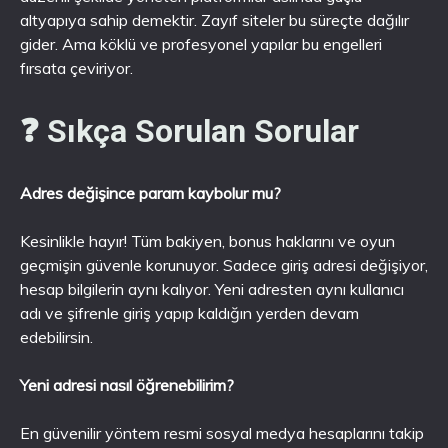
altyapıya sahip demektir. Zayıf siteler bu süreçte dağılır
gider. Ama köklü ve profesyonel yapılar bu engelleri
fırsata çeviriyor.
❓ Sıkça Sorulan Sorular
Adres değişince param kaybolur mu?
Kesinlikle hayır! Tüm bakiyen, bonus haklarını ve oyun
geçmişin güvenle korunuyor. Sadece giriş adresi değişiyor,
hesap bilgilerin aynı kalıyor. Yeni adresten aynı kullanıcı
adı ve şifrenle giriş yapıp kaldığın yerden devam
edebilirsin.
Yeni adresi nasıl öğrenebilirim?
En güvenilir yöntem resmi sosyal medya hesaplarını takip