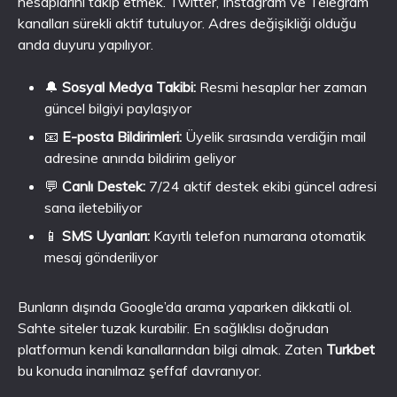
hesaplarını takip etmek. Twitter, Instagram ve Telegram
kanalları sürekli aktif tutuluyor. Adres değişikliği olduğu
anda duyuru yapılıyor.
🔔
Sosyal Medya Takibi:
Resmi hesaplar her zaman
güncel bilgiyi paylaşıyor
📧
E-posta Bildirimleri:
Üyelik sırasında verdiğin mail
adresine anında bildirim geliyor
💬
Canlı Destek:
7/24 aktif destek ekibi güncel adresi
sana iletebiliyor
📱
SMS Uyarıları:
Kayıtlı telefon numarana otomatik
mesaj gönderiliyor
Bunların dışında Google’da arama yaparken dikkatli ol.
Sahte siteler tuzak kurabilir. En sağlıklısı doğrudan
platformun kendi kanallarından bilgi almak. Zaten
Turkbet
bu konuda inanılmaz şeffaf davranıyor.