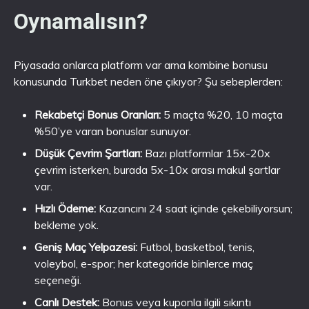
Oynamalısın?
Piyasada onlarca platform var ama kombine bonusu
konusunda
Turkbet
neden öne çıkıyor? Şu sebeplerden:
Rekabetçi Bonus Oranları:
5 maçta %20, 10 maçta
%50’ye varan bonuslar sunuyor.
Düşük Çevrim Şartları:
Bazı platformlar 15x-20x
çevrim isterken, burada 5x-10x arası makul şartlar
var.
Hızlı Ödeme:
Kazancını 24 saat içinde çekebiliyorsun;
bekleme yok.
Geniş Maç Yelpazesi:
Futbol, basketbol, tenis,
voleybol, e-spor; her kategoride binlerce maç
seçeneği.
Canlı Destek:
Bonus veya kuponla ilgili sıkıntı