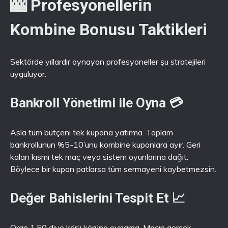
🎰 Profesyonellerin
Kombine Bonusu Taktikleri
Sektörde yıllardır oynayan profesyoneller şu stratejileri
uyguluyor:
Bankroll Yönetimi ile Oyna 💳
Asla tüm bütçeni tek kupona yatırma. Toplam
bankrollunun %5-10’unu kombine kuponlara ayır. Geri
kalan kısmı tek maç veya sistem oyunlarına dağıt.
Böylece bir kupon patlarsa tüm sermayeni kaybetmezsin.
Değer Bahislerini Tespit Et 📈
Oran 1.50 diye körü körüne oynama. Maçın gerçek