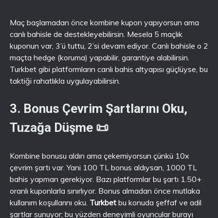
Maç başlamadan önce kombine kupon yapıyorsun ama
canlı bahisle de destekleyebilirsin. Mesela 5 maçlık
kuponun var, 3’ü tuttu, 2’si devam ediyor. Canlı bahisle o 2
maçta hedge (koruma) yapabilir, garantiye alabilirsin.
Turkbet
gibi platformların canlı bahis altyapısı güçlüyse, bu
taktiği rahatlıkla uygulayabilirsin.
3. Bonus Çevrim Şartlarını Oku,
Tuzağa Düşme 📜
Kombine bonusu aldın ama çekemiyorsun çünkü 10x
çevrim şartı var. Yani 100 TL bonus aldıysan, 1000 TL
bahis yapman gerekiyor. Bazı platformlar bu şartı 1.50+
oranlı kuponlarla sınırlıyor. Bonus almadan önce mutlaka
kullanım koşullarını oku.
Turkbet
bu konuda şeffaf ve adil
şartlar sunuyor; bu yüzden deneyimli oyuncular burayı