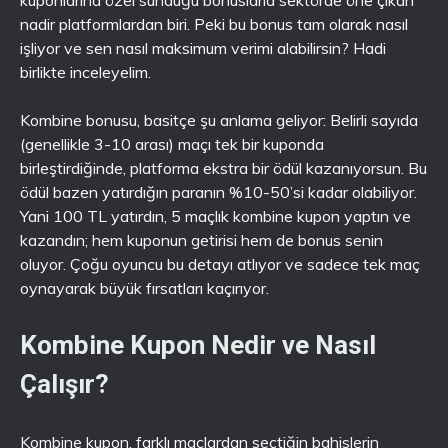
kuponlarına özel sunduğu bonuslarla sektörde öne çıkan
nadir platformlardan biri. Peki bu bonus tam olarak nasıl
işliyor ve sen nasıl maksimum verimi alabilirsin? Hadi
birlikte inceleyelim.
Kombine bonusu, basitçe şu anlama geliyor: Belirli sayıda
(genellikle 3-10 arası) maçı tek bir kuponda
birleştirdiğinde, platforma ekstra bir ödül kazanıyorsun. Bu
ödül bazen yatırdığın paranın %10-50’si kadar olabiliyor.
Yani 100 TL yatırdın, 5 maçlık kombine kupon yaptın ve
kazandın; hem kuponun getirisi hem de bonus senin
oluyor. Çoğu oyuncu bu detayı atlıyor ve sadece tek maç
oynayarak büyük fırsatları kaçırıyor.
Kombine Kupon Nedir ve Nasıl
Çalışır?
Kombine kupon, farklı maçlardan seçtiğin bahislerin