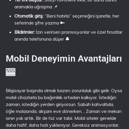
aramakla uğraşma 📌
Otomatik giriş:
“Beni hatırla” seçeneğini işaretle, her
seferinde şifre yazma 🔑
Bildirimler:
İzin verirsen promosyonlar ve özel fırsatlar
anında telefonuna düşer 🔔
Mobil Deneyimin Avantajları
🎰
Bilgisayar başında olmak bazen zorunluluk gibi gelir. Oysa
mobil cihazlarla bu bağımlılık ortadan kalkıyor. İstediğin
zaman, istediğin yerden giriyorsun. Sabah kahvaltıda,
öğle molasında, akşam eve dönerken… Zaman ve mekan
sınırı yok artık. Bir de hız var tabii. Mobil siteler genelde
daha hafif, daha hızlı yükleniyor. Gereksiz animasyonlar,