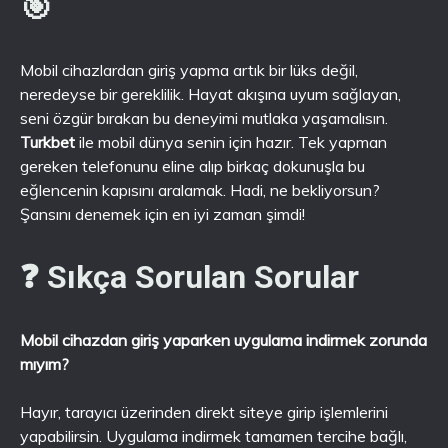
🎯
Mobil cihazlardan giriş yapma artık bir lüks değil,
neredeyse bir gereklilik. Hayat akışına uyum sağlayan,
seni özgür bırakan bu deneyimi mutlaka yaşamalısın.
Turkbet
ile mobil dünya senin için hazır. Tek yapman
gereken telefonunu eline alıp birkaç dokunuşla bu
eğlencenin kapısını aralamak. Hadi, ne bekliyorsun?
Şansını denemek için en iyi zaman şimdi!
❓ Sıkça Sorulan Sorular
Mobil cihazdan giriş yaparken uygulama indirmek zorunda
mıyım?
Hayır, tarayıcı üzerinden direkt siteye girip işlemlerini
yapabilirsin. Uygulama indirmek tamamen tercihe bağlı,