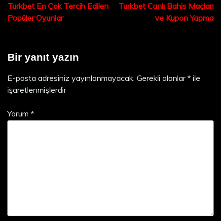
Turkbet En Çok Tercih Edilen
Turkbet Canlı Bahis Maçları
gezinmesi
Popüler Oyunlar
ve Kupon Yapma
Bir yanıt yazın
E-posta adresiniz yayınlanmayacak.
Gerekli alanlar
*
ile
işaretlenmişlerdir
Yorum
*