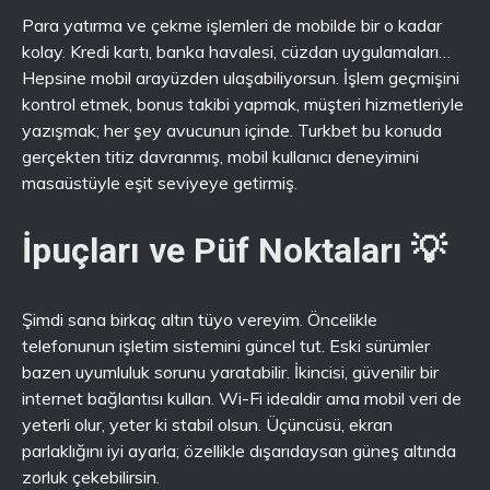
Para yatırma ve çekme işlemleri de mobilde bir o kadar
kolay. Kredi kartı, banka havalesi, cüzdan uygulamaları…
Hepsine mobil arayüzden ulaşabiliyorsun. İşlem geçmişini
kontrol etmek, bonus takibi yapmak, müşteri hizmetleriyle
yazışmak; her şey avucunun içinde.
Turkbet
bu konuda
gerçekten titiz davranmış, mobil kullanıcı deneyimini
masaüstüyle eşit seviyeye getirmiş.
İpuçları ve Püf Noktaları 💡
Şimdi sana birkaç altın tüyo vereyim. Öncelikle
telefonunun işletim sistemini güncel tut. Eski sürümler
bazen uyumluluk sorunu yaratabilir. İkincisi, güvenilir bir
internet bağlantısı kullan. Wi-Fi idealdir ama mobil veri de
yeterli olur, yeter ki stabil olsun. Üçüncüsü, ekran
parlaklığını iyi ayarla; özellikle dışarıdaysan güneş altında
zorluk çekebilirsin.