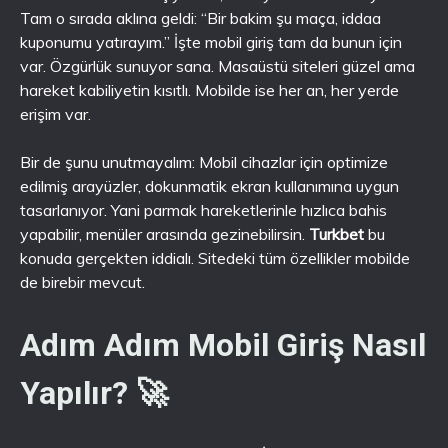
Tam o sırada aklına geldi: “Bir bakim şu maça, iddaa
kuponumu yatırayım.” İşte mobil giriş tam da bunun için
var. Özgürlük sunuyor sana. Masaüstü siteleri güzel ama
hareket kabiliyetin kısıtlı. Mobilde ise her an, her yerde
erişim var.
Bir de şunu unutmayalım: Mobil cihazlar için optimize
edilmiş arayüzler, dokunmatik ekran kullanımına uygun
tasarlanıyor. Yani parmak hareketlerinle hızlıca bahis
yapabilir, menüler arasında gezinebilirsin.
Turkbet
bu
konuda gerçekten iddialı. Sitedeki tüm özellikler mobilde
de birebir mevcut.
Adım Adım Mobil Giriş Nasıl
Yapılır? 🚀