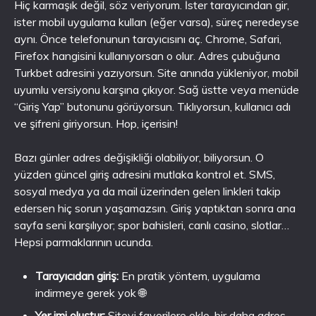
Hiç karmaşık değil, söz veriyorum. İster tarayıcından gir,
ister mobil uygulama kullan (eğer varsa), süreç neredeyse
aynı. Önce telefonunun tarayıcısını aç. Chrome, Safari,
Firefox hangisini kullanıyorsan o olur. Adres çubuğuna
Turkbet
adresini yazıyorsun. Site anında yükleniyor, mobil
uyumlu versiyonu karşına çıkıyor. Sağ üstte veya menüde
“Giriş Yap” butonunu görüyorsun. Tıklıyorsun, kullanıcı adı
ve şifreni giriyorsun. Hop, içerisin!
Bazı günler adres değişikliği olabiliyor, biliyorsun. O
yüzden güncel giriş adresini mutlaka kontrol et. SMS,
sosyal medya ya da mail üzerinden gelen linkleri takip
edersen hiç sorun yaşamazsın. Giriş yaptıktan sonra ana
sayfa seni karşılıyor; spor bahisleri, canlı casino, slotlar…
Hepsi parmaklarının ucunda.
Tarayıcıdan giriş:
En pratik yöntem, uygulama
indirmeye gerek yok 🌐
Yer imi oluştur:
Siteyi favorilere ekle, bir daha adres