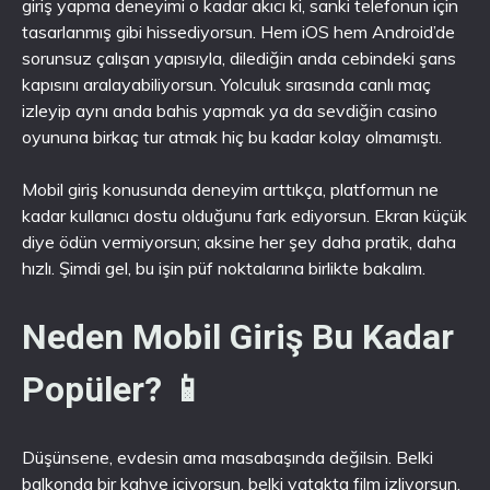
giriş yapma deneyimi o kadar akıcı ki, sanki telefonun için
tasarlanmış gibi hissediyorsun. Hem iOS hem Android’de
sorunsuz çalışan yapısıyla, dilediğin anda cebindeki şans
kapısını aralayabiliyorsun. Yolculuk sırasında canlı maç
izleyip aynı anda bahis yapmak ya da sevdiğin casino
oyununa birkaç tur atmak hiç bu kadar kolay olmamıştı.
Mobil giriş konusunda deneyim arttıkça, platformun ne
kadar kullanıcı dostu olduğunu fark ediyorsun. Ekran küçük
diye ödün vermiyorsun; aksine her şey daha pratik, daha
hızlı. Şimdi gel, bu işin püf noktalarına birlikte bakalım.
Neden Mobil Giriş Bu Kadar
Popüler? 📱
Düşünsene, evdesin ama masabaşında değilsin. Belki
balkonda bir kahve içiyorsun, belki yatakta film izliyorsun.